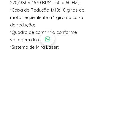
220/380V 1670 RPM - 50 a 60 HZ;
*Caixa de Redução 1/10: 10 giros do
motor equivalente a 1 giro da caixa
de redução;
*Quadro de comando conforme
voltagem do cliente;
*Sistema de Mira Laser;
*Com sistema de segurança,
conforme normas de segurança
NR12;
*Velocidade de trabalho: até 25 a 30
aplicações, conforme produto e
operador;
* Altura total: 1400 mm
*Peso líquido: 140 kg;
Anterior
Próxima