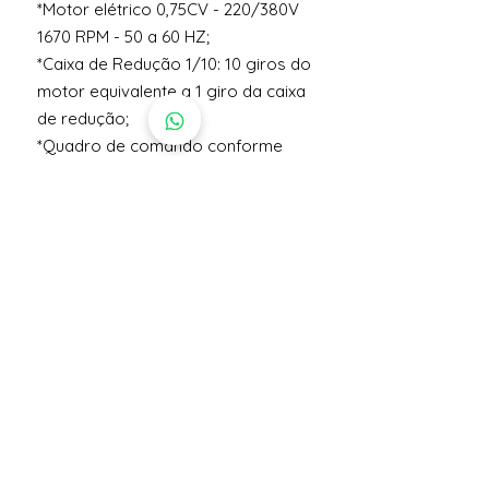
*Motor elétrico 0,75CV - 220/380V
1670 RPM - 50 a 60 HZ;
*Caixa de Redução 1/10: 10 giros do
motor equivalente a 1 giro da caixa
de redução;
*Quadro de comando conforme
voltagem do cliente;
*Sistema de Mira Laser;
*Com sistema de segurança,
conforme normas de segurança
NR12;
*Velocidade de trabalho: até 25 a 30
aplicações, conforme produto e
operador;
*Peso líquido: 67kg;
Anterior
Próxima