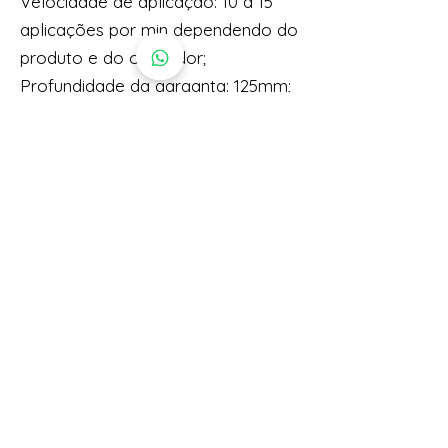
Velocidade de aplicação: 10 a 15
aplicações por min dependendo do
produto e do operador;
Profundidade da garganta: 125mm;
Peso liquido aproximado: 40kg;
Proxima
Anterior
PAGINA INICIAL
PRODUTOS
QUEM SOMOS
FAQ
REPRESENTANTES
CONTATO
PIPE VARIANI © 2023
Vendas@pipevariani.com.br