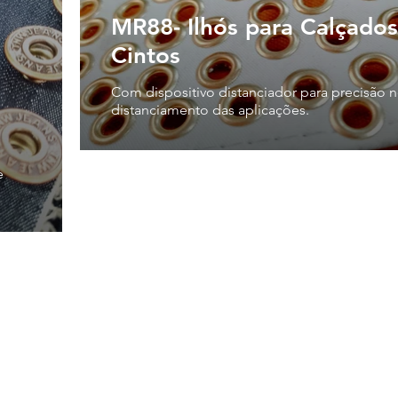
MR88- Ilhós para Calçados
Cintos
Com dispositivo distanciador para precisão 
distanciamento das aplicações.
e