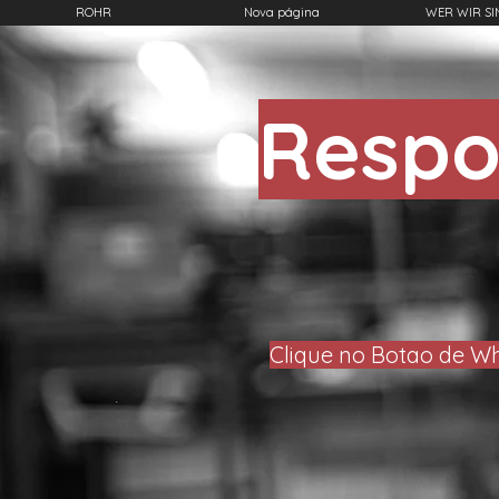
ROHR
Nova página
WER WIR SI
Respo
Clique no Botao de Wh