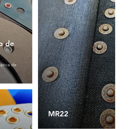
o de
ática de
MR22