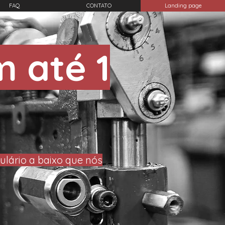
FAQ
CONTATO
Landing page
 até 1
ulário a
baixo que nós