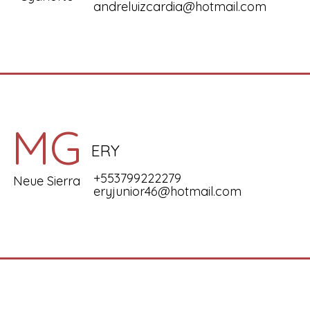
andreluizcardia@hotmail.com
MG
ERY
+553799222279
Neue Sierra
eryjunior46@hotmail.com