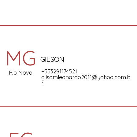
MG
GILSON
+553291174521
Rio Novo
gilsomleonardo2011@yahoo.com.b
r