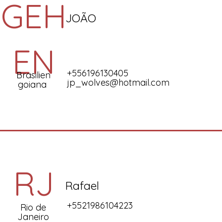
GEH
JOÃO
EN
+556196130405
Brasilien
jp_wolves@hotmail.com
goiana
RJ
Rafael
+5521986104223
Rio de
Janeiro