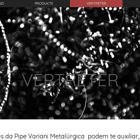
ND
PRODUKTE
VERTRETER
VERTRETER
s da Pipe Variani Metalúrgica podem te auxiliar,