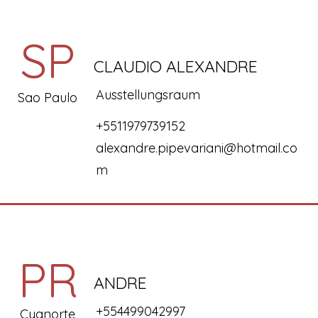
SP
CLAUDIO ALEXANDRE
Ausstellungsraum
Sao Paulo
+5511979739152
alexandre.pipevariani@hotmail.co
m
PR
ANDRE
+554499042997
Cyanorte